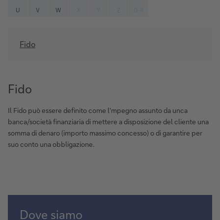
U
V
W
X
Y
Z
0-9
Fido
Fido
Il Fido può essere definito come l'mpegno assunto da unca
banca/società finanziaria di mettere a disposizione del cliente una
somma di denaro (importo massimo concesso) o di garantire per
suo conto una obbligazione.
Dove siamo