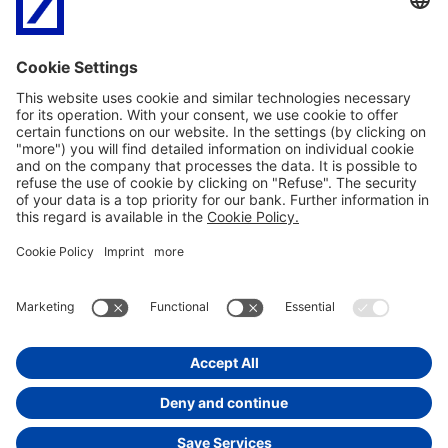
Compila il form
Disclaimer
Trasparenza bancaria
Informativa assicurativa
PSD2
Policy Cookie
Glossario
Reclami ricorsi e conciliazione
SEPA
Privacy
Dichiarazione di Accessibilità
Impostazioni Cookie
Facebook
back to top
Copyright © 2026 Deutsche Bank SpA - Piazza del
Calendario, 3 - 20126 Milano.
Tel:02.40241
.
Fax:02.4024.2636.
PEC:
dbspa3@actaliscertymail.it
.
P.IVA:01340740156. Iscriz. Registro Unico Intermediari n°D000027178