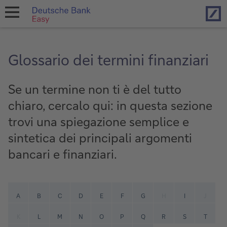
Hom
open
navigation
Glossario dei termini finanziari
Se un termine non ti è del tutto
chiaro, cercalo qui: in questa sezione
trovi una spiegazione semplice e
sintetica dei principali argomenti
bancari e finanziari.
A
B
C
D
E
F
G
H
I
J
K
L
M
N
O
P
Q
R
S
T