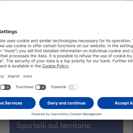
90 ha costituito i consorzi di garanzia per le prime
stata, inoltre, tra i fondatori, nel 1894 a Milano, della
si è rafforzata negli anni con l’acquisizione di Banca
co (1994), Finanza & Futuro (1995) e Milano Mutui (1996).
rcato europeo
dopo la Germania.
te e dei servizi di pagamento
e, con
DBEasy
, è tra i
market
o attraverso canali diretti, reti agenziali e in partnership
a di prodotti e servizi a clientela retail, small business e
Sportelli sul territorio