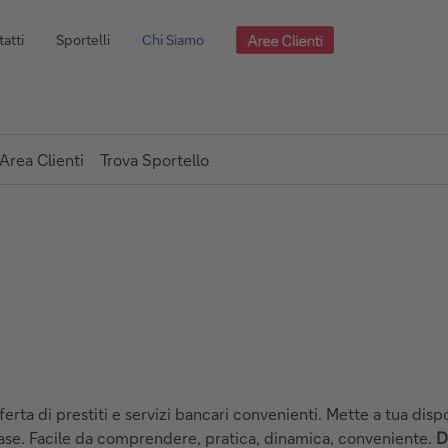
atti
Sportelli
Chi Siamo
Area Clienti
Trova Sportello
erta di prestiti e servizi bancari convenienti. Mette a tua dispo
base. Facile da comprendere, pratica, dinamica, conveniente.
D