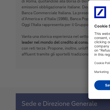
di Roma, quotandole alla Borsa di Berlino, e nel 18
emissioni obbligazionarie italiane. Deutsche Bank è 
Banca Commerciale Italiana. La presenza nel Paese 
d’America e d’Italia (1986), Banca Popolare di Lec
Oggi l’Italia rappresenta per il Gruppo il
primo me
Vanta una storica esperienza nel settore delle
car
leader nel mondo del credito al consumo
, operand
con reti terze. Propone, inoltre, un'offerta complet
affluent tramite gli sportelli tradizionali.
Sede e Direzione Generale